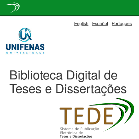
Skip
English
Español
Português
navigation
Biblioteca Digital de
Teses e Dissertações