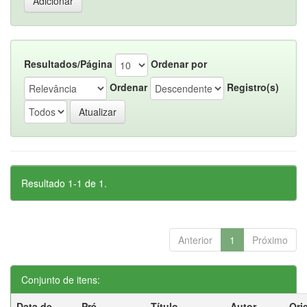
Resultados/Página
Ordenar por
Ordenar
Registro(s)
Resultado 1-1 de 1.
Anterior
1
Próximo
Conjunto de itens:
Data de
Pré-
Título
Autor
Ori