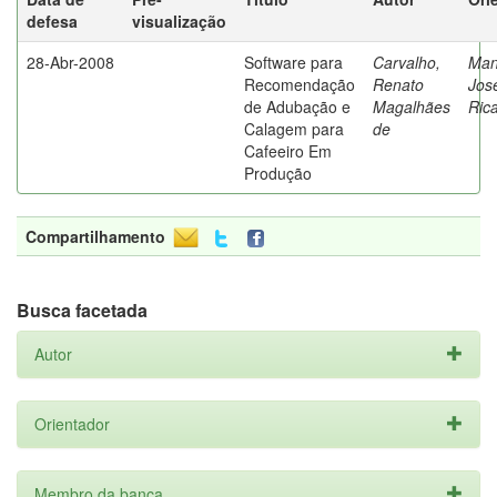
defesa
visualização
28-Abr-2008
Software para
Carvalho,
Man
Recomendação
Renato
Jos
de Adubação e
Magalhães
Ric
Calagem para
de
Cafeeiro Em
Produção
Compartilhamento
Busca facetada
Autor
Orientador
Membro da banca