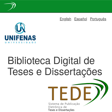
Skip
English
Español
Português
navigation
Biblioteca Digital de
Teses e Dissertações