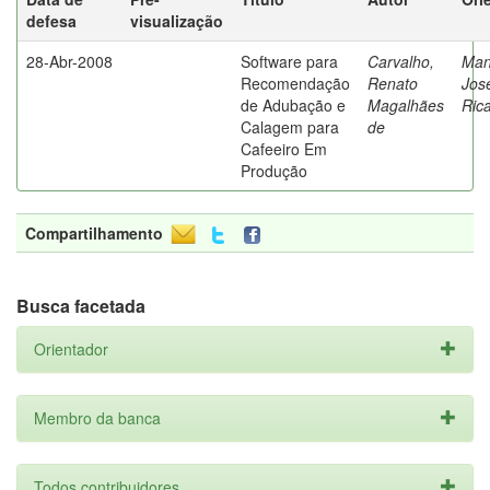
defesa
visualização
28-Abr-2008
Software para
Carvalho,
Man
Recomendação
Renato
Jos
de Adubação e
Magalhães
Ric
Calagem para
de
Cafeeiro Em
Produção
Compartilhamento
Busca facetada
Orientador
Membro da banca
Todos contribuidores