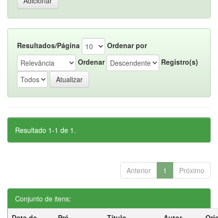
Resultados/Página
Ordenar por
Ordenar
Registro(s)
Resultado 1-1 de 1.
Anterior
1
Próximo
Conjunto de itens:
Data de
Pré-
Título
Autor
Ori