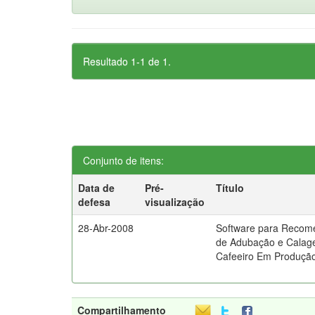
Resultado 1-1 de 1.
Conjunto de itens:
Data de
Pré-
Título
defesa
visualização
28-Abr-2008
Software para Reco
de Adubação e Calag
Cafeeiro Em Produçã
Compartilhamento