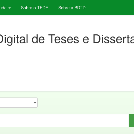
juda
Sobre o TEDE
Sobre a BDTD
Digital de Teses e Disser