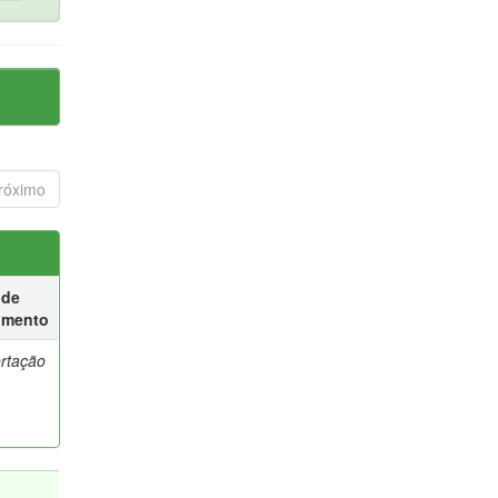
róximo
 de
umento
ertação