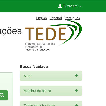
Entrar em:
English
Español
Português
tações
Busca facetada
Autor
Membro da banca
Todos contribuidores