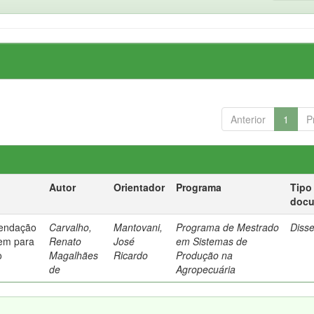
Anterior
1
P
Autor
Orientador
Programa
Tipo
doc
mendação
Carvalho,
Mantovani,
Programa de Mestrado
Diss
em para
Renato
José
em Sistemas de
o
Magalhães
Ricardo
Produção na
de
Agropecuária