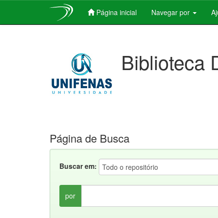
Página inicial
Navegar por
A
Skip
navigation
Biblioteca 
Página de Busca
Buscar em:
por