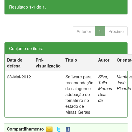
Resultado 1-1 de 1.
Anterior
1
Próximo
Conjunto de itens:
Data de
Pré-
Título
Autor
Orienta
defesa
visualização
23-Mai-2012
Software para
Silva,
Mantova
recomendação
Túlio
José
de calagem e
Marcos
Ricardo
adubação do
Dias
tomateiro no
da
estado de
Minas Gerais
Compartilhamento