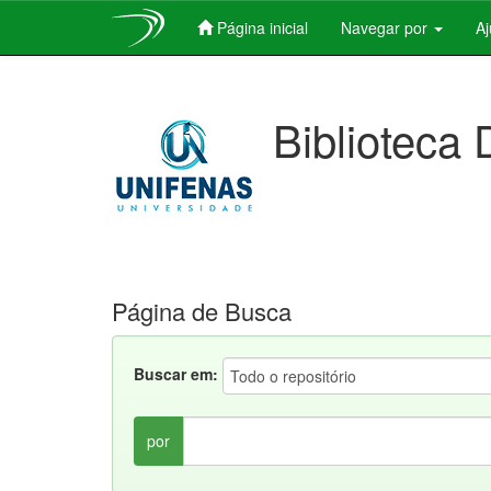
Página inicial
Navegar por
A
Skip
navigation
Biblioteca 
Página de Busca
Buscar em:
por