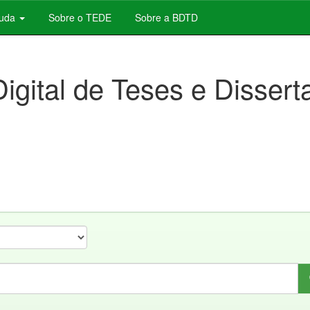
juda
Sobre o TEDE
Sobre a BDTD
Digital de Teses e Disser