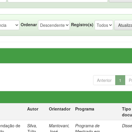
Ordenar
Registro(s)
Anterior
1
P
Autor
Orientador
Programa
Tipo
doc
endação de
Silva,
Mantovani,
Programa de
Diss
do
Túlio
José
Mestrado em