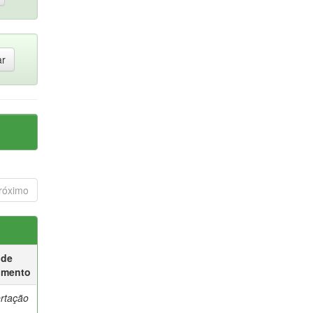
róximo
 de
umento
ertação