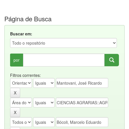
Página de Busca
Buscar em:
por
Filtros correntes: