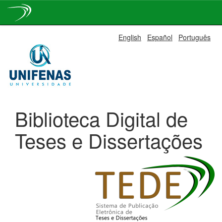
Skip
English
Español
Português
navigation
Biblioteca Digital de
Teses e Dissertações