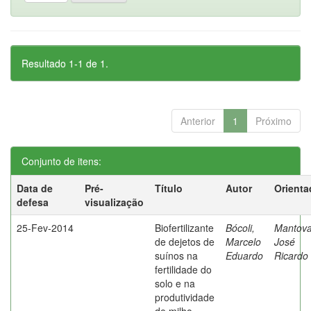
Resultado 1-1 de 1.
Anterior
1
Próximo
Conjunto de itens:
Data de
Pré-
Título
Autor
Orienta
defesa
visualização
25-Fev-2014
Biofertilizante
Bócoli,
Mantova
de dejetos de
Marcelo
José
suínos na
Eduardo
Ricardo
fertilidade do
solo e na
produtividade