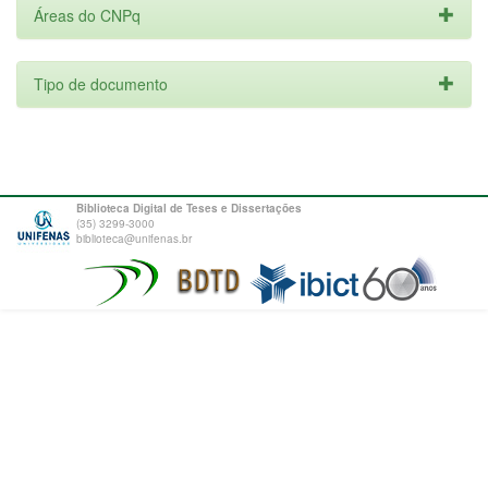
Áreas do CNPq
Tipo de documento
Biblioteca Digital de Teses e Dissertações
(35) 3299-3000
biblioteca@unifenas.br