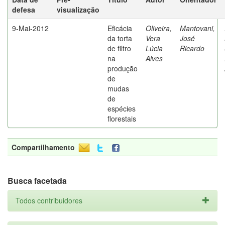
defesa
visualização
9-Mai-2012
Eficácia
Oliveira,
Mantovani,
da torta
Vera
José
de filtro
Lúcia
Ricardo
na
Alves
produção
de
mudas
de
espécies
florestais
Compartilhamento
Busca facetada
Todos contribuidores