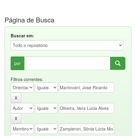
Página de Busca
Buscar em:
por
Filtros correntes: