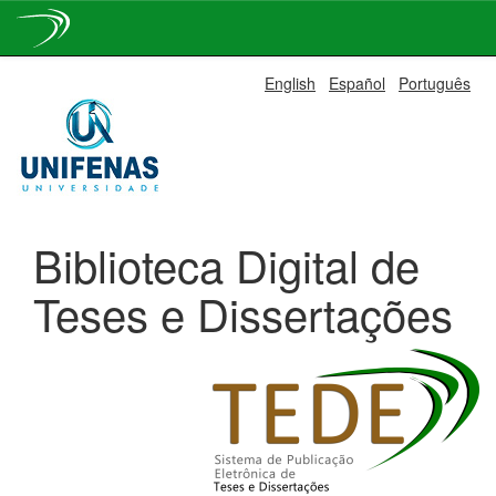
Skip
English
Español
Português
navigation
Biblioteca Digital de
Teses e Dissertações