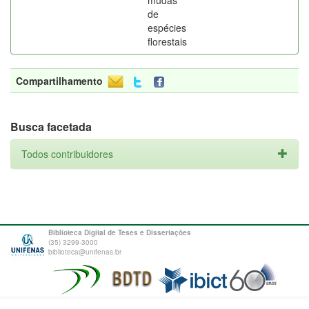
mudas
de
espécies
florestais
Compartilhamento
Busca facetada
Todos contribuidores
Biblioteca Digital de Teses e Dissertações
(35) 3299-3000
biblioteca@unifenas.br