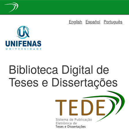
Skip
English
Español
Português
navigation
Biblioteca Digital de
Teses e Dissertações