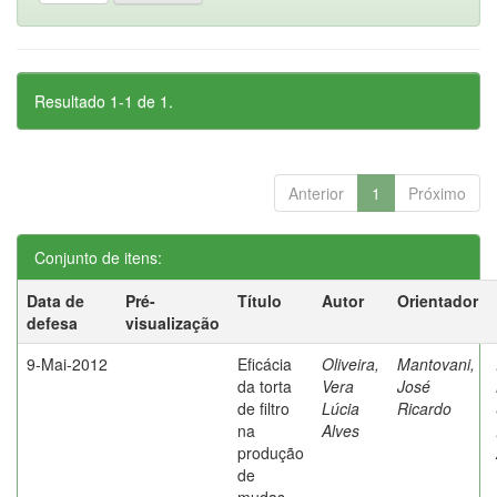
Resultado 1-1 de 1.
Anterior
1
Próximo
Conjunto de itens:
Data de
Pré-
Título
Autor
Orientador
defesa
visualização
9-Mai-2012
Eficácia
Oliveira,
Mantovani,
da torta
Vera
José
de filtro
Lúcia
Ricardo
na
Alves
produção
de