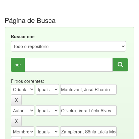
Página de Busca
Buscar em:
por
Filtros correntes: