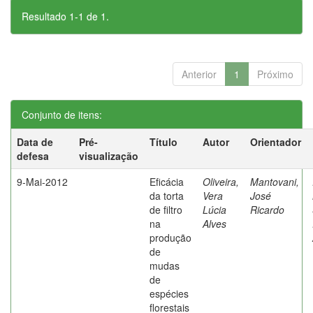
Resultado 1-1 de 1.
Anterior
1
Próximo
Conjunto de itens:
Data de
Pré-
Título
Autor
Orientador
defesa
visualização
9-Mai-2012
Eficácia
Oliveira,
Mantovani,
da torta
Vera
José
de filtro
Lúcia
Ricardo
na
Alves
produção
de
mudas
de
espécies
florestais