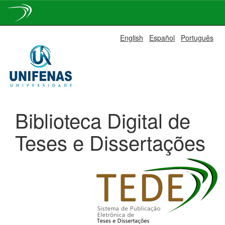
Skip
English
Español
Português
navigation
Biblioteca Digital de
Teses e Dissertações