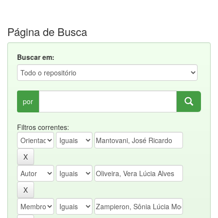
Página de Busca
Buscar em:
por
Filtros correntes: