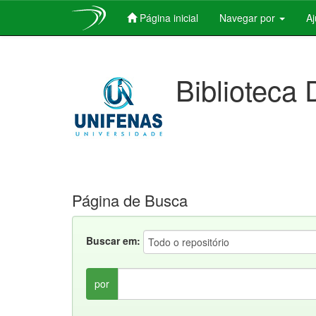
Página inicial
Navegar por
A
Skip
navigation
Biblioteca 
Página de Busca
Buscar em:
por