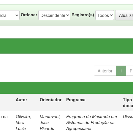
Ordenar
Registro(s)
Anterior
1
P
Autor
Orientador
Programa
Tipo
doc
ro na
Oliveira,
Mantovani,
Programa de Mestrado em
Diss
e
Vera
José
Sistemas de Produção na
Lúcia
Ricardo
Agropecuária