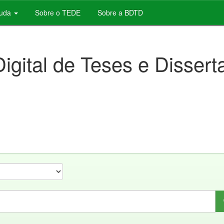
juda
Sobre o TEDE
Sobre a BDTD
Digital de Teses e Disser