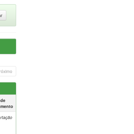
róximo
 de
umento
ertação