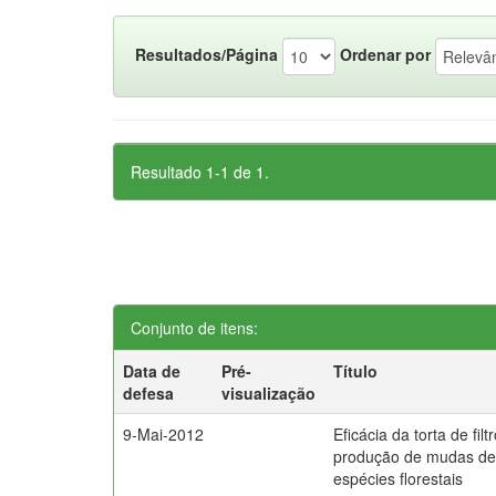
Resultados/Página
Ordenar por
Resultado 1-1 de 1.
Conjunto de itens:
Data de
Pré-
Título
defesa
visualização
9-Mai-2012
Eficácia da torta de filt
produção de mudas d
espécies florestais