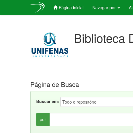
Página inicial
Navegar por
A
Skip
navigation
Biblioteca 
Página de Busca
Buscar em:
por