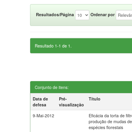
Resultados/Página
Ordenar por
Resultado 1-1 de 1.
Conjunto de itens:
Data de
Pré-
Título
defesa
visualização
9-Mai-2012
Eficácia da torta de filt
produção de mudas d
espécies florestais