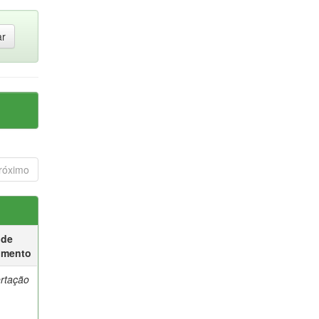
róximo
 de
umento
ertação