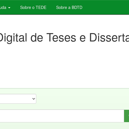
juda
Sobre o TEDE
Sobre a BDTD
Digital de Teses e Disser