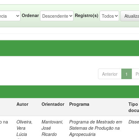
Ordenar
Registro(s)
Anterior
1
P
Autor
Orientador
Programa
Tipo
doc
ro na
Oliveira,
Mantovani,
Programa de Mestrado em
Diss
e
Vera
José
Sistemas de Produção na
Lúcia
Ricardo
Agropecuária