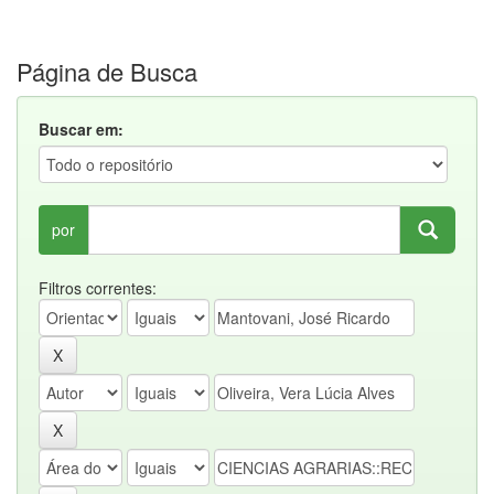
Página de Busca
Buscar em:
por
Filtros correntes: