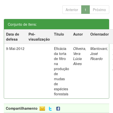
Anterior
1
Próximo
Conjunto de itens:
Data de
Pré-
Título
Autor
Orientador
defesa
visualização
9-Mai-2012
Eficácia
Oliveira,
Mantovani,
da torta
Vera
José
de filtro
Lúcia
Ricardo
na
Alves
produção
de
mudas
de
espécies
florestais
Compartilhamento