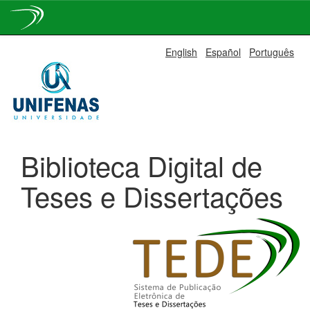
Skip
English
Español
Português
navigation
Biblioteca Digital de
Teses e Dissertações