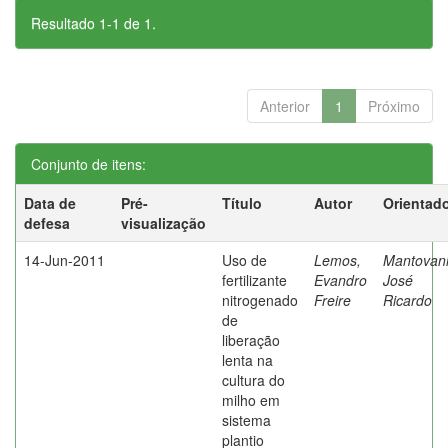
Resultado 1-1 de 1.
Anterior
1
Próximo
Conjunto de itens:
Data de
Pré-
Título
Autor
Orientad
defesa
visualização
14-Jun-2011
Uso de
Lemos,
Mantovani
fertilizante
Evandro
José
nitrogenado
Freire
Ricardo
de
liberação
lenta na
cultura do
milho em
sistema
plantio