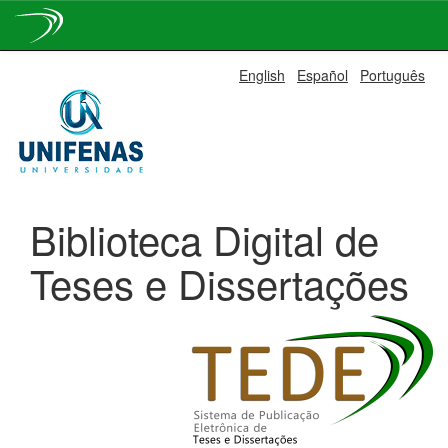
Skip
English
Español
Português
navigation
Biblioteca Digital de
Teses e Dissertações