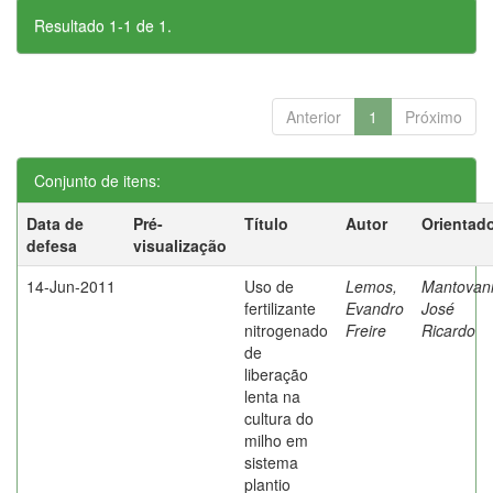
Resultado 1-1 de 1.
Anterior
1
Próximo
Conjunto de itens:
Data de
Pré-
Título
Autor
Orientad
defesa
visualização
14-Jun-2011
Uso de
Lemos,
Mantovani
fertilizante
Evandro
José
nitrogenado
Freire
Ricardo
de
liberação
lenta na
cultura do
milho em
sistema
plantio