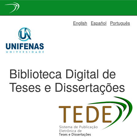
Skip
English
Español
Português
navigation
Biblioteca Digital de
Teses e Dissertações