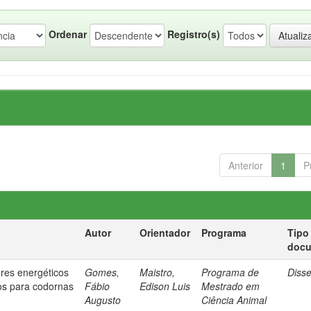
Ordenar
Registro(s)
Anterior
1
P
Autor
Orientador
Programa
Tipo
doc
res energéticos
Gomes,
Maistro,
Programa de
Diss
dos para codornas
Fábio
Edison Luis
Mestrado em
Augusto
Ciência Animal