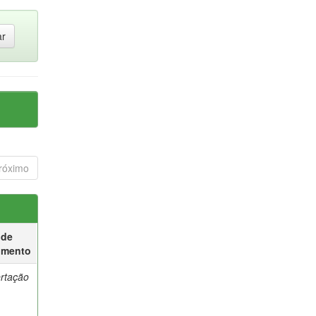
róximo
 de
umento
ertação