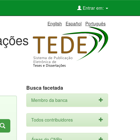
Entrar em:
English
Español
Português
tações
Busca facetada
Membro da banca
Todos contribuidores
Áreas do CNPq