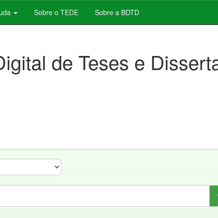
juda
Sobre o TEDE
Sobre a BDTD
Digital de Teses e Disser