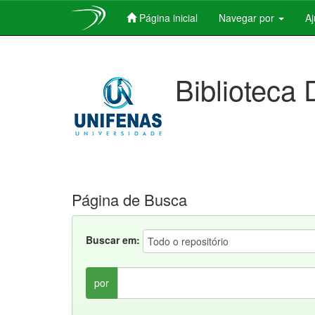
Página inicial
Navegar por
A
Skip
navigation
Biblioteca 
Página de Busca
Buscar em:
por