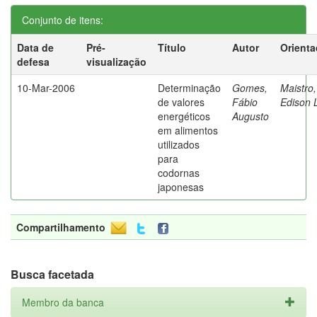
Conjunto de itens:
Data de
Pré-
Título
Autor
Orienta
defesa
visualização
10-Mar-2006
Determinação
Gomes,
Maistro,
de valores
Fábio
Edison 
energéticos
Augusto
em alimentos
utilizados
para
codornas
japonesas
Compartilhamento
Busca facetada
Membro da banca