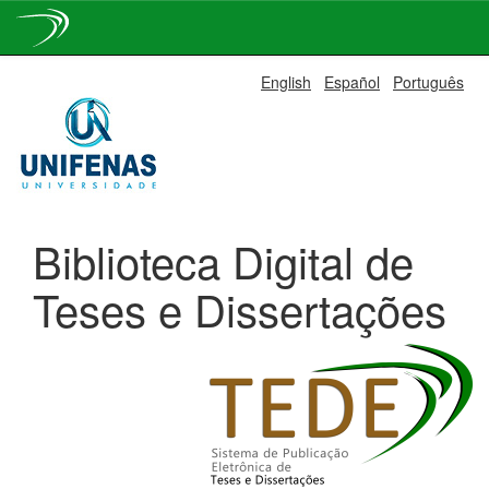
Skip
English
Español
Português
navigation
Biblioteca Digital de
Teses e Dissertações