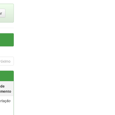
róximo
 de
umento
ertação