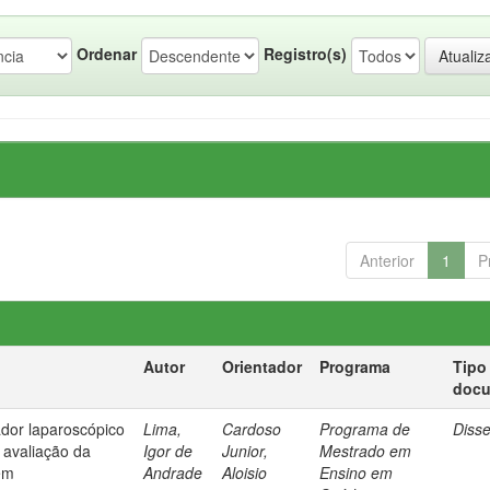
Ordenar
Registro(s)
Anterior
1
P
Autor
Orientador
Programa
Tipo
doc
dor laparoscópico
Lima,
Cardoso
Programa de
Diss
 avaliação da
Igor de
Junior,
Mestrado em
em
Andrade
Aloisio
Ensino em