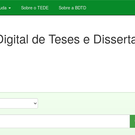
juda
Sobre o TEDE
Sobre a BDTD
Digital de Teses e Disser