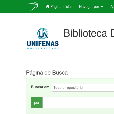
Página inicial
Navegar por
A
Skip
navigation
Biblioteca 
Página de Busca
Buscar em:
por