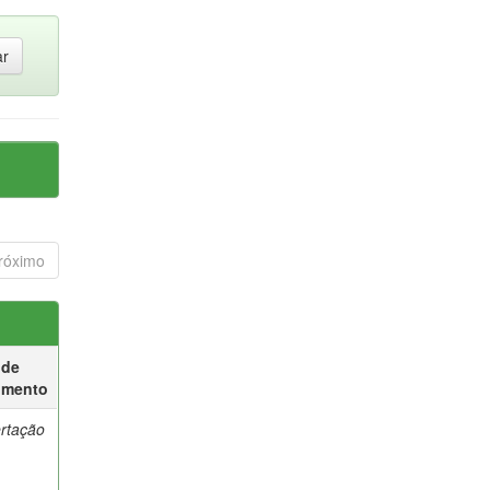
róximo
 de
umento
ertação