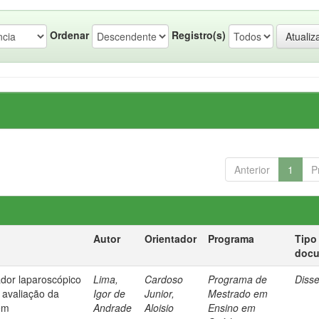
Ordenar
Registro(s)
Anterior
1
P
Autor
Orientador
Programa
Tipo
doc
dor laparoscópico
Lima,
Cardoso
Programa de
Diss
 avaliação da
Igor de
Junior,
Mestrado em
em
Andrade
Aloisio
Ensino em