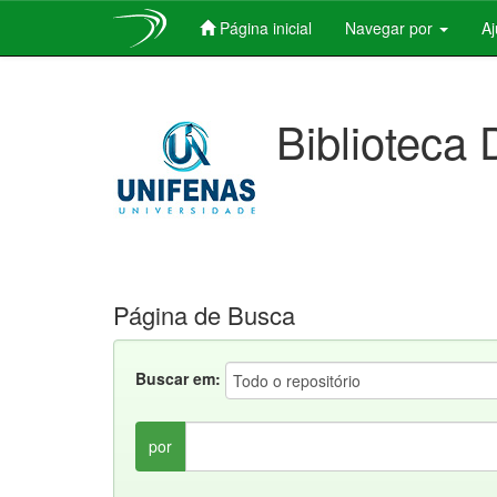
Página inicial
Navegar por
A
Skip
navigation
Biblioteca 
Página de Busca
Buscar em:
por