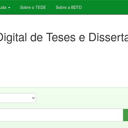
juda
Sobre o TEDE
Sobre a BDTD
Digital de Teses e Disser