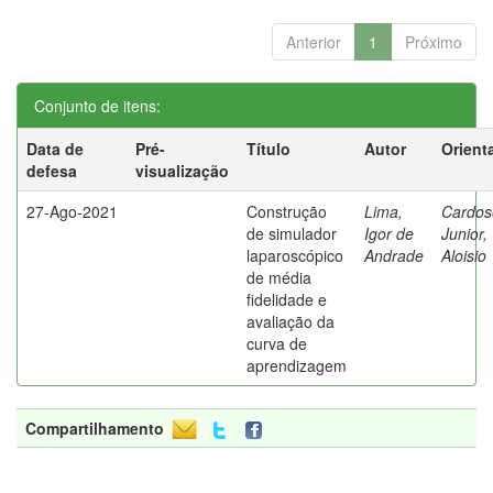
Anterior
1
Próximo
Conjunto de itens:
Data de
Pré-
Título
Autor
Orient
defesa
visualização
27-Ago-2021
Construção
Lima,
Cardos
de simulador
Igor de
Junior,
laparoscópico
Andrade
Aloisio
de média
fidelidade e
avaliação da
curva de
aprendizagem
Compartilhamento