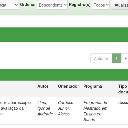
Ordenar
Registro(s)
Anterior
1
P
Autor
Orientador
Programa
Tipo
doc
dor laparoscópico
Lima,
Cardoso
Programa de
Diss
 avaliação da
Igor de
Junior,
Mestrado em
em
Andrade
Aloisio
Ensino em
Saúde