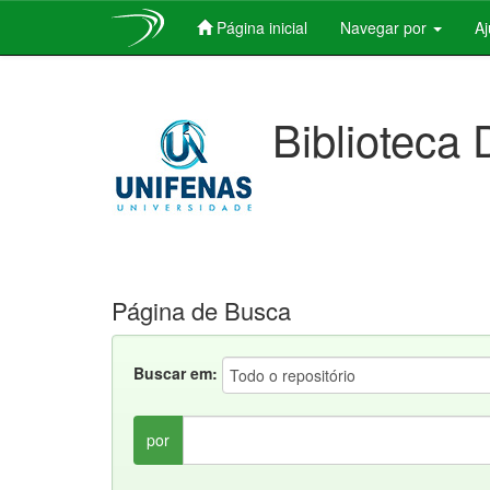
Página inicial
Navegar por
A
Skip
navigation
Biblioteca 
Página de Busca
Buscar em:
por