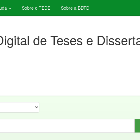
juda
Sobre o TEDE
Sobre a BDTD
Digital de Teses e Disser