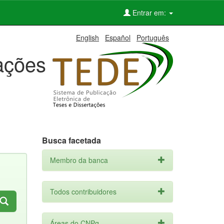
Entrar em:
English
Español
Português
tações
Busca facetada
Membro da banca
Todos contribuidores
Áreas do CNPq