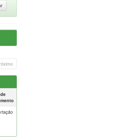
róximo
 de
umento
ertação