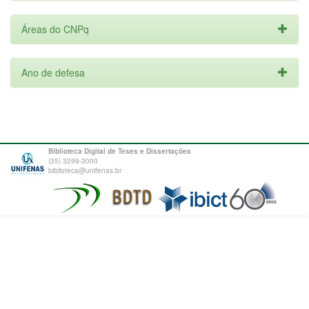
Áreas do CNPq
Ano de defesa
Biblioteca Digital de Teses e Dissertações
(35) 3299-3000
biblioteca@unifenas.br