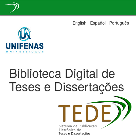
Skip
English
Español
Português
navigation
Biblioteca Digital de
Teses e Dissertações