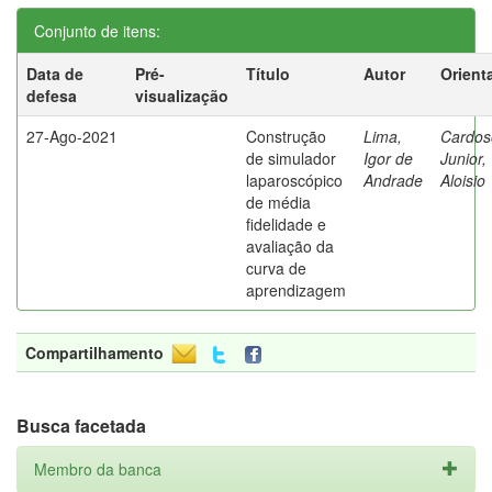
Conjunto de itens:
Data de
Pré-
Título
Autor
Orient
defesa
visualização
27-Ago-2021
Construção
Lima,
Cardos
de simulador
Igor de
Junior,
laparoscópico
Andrade
Aloisio
de média
fidelidade e
avaliação da
curva de
aprendizagem
Compartilhamento
Busca facetada
Membro da banca