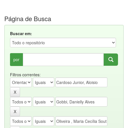
Página de Busca
Buscar em:
por
Filtros correntes: