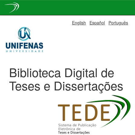
Skip
English
Español
Português
navigation
Biblioteca Digital de
Teses e Dissertações