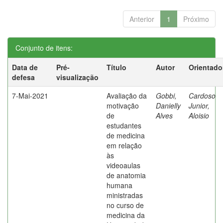
Anterior
1
Próximo
Conjunto de itens:
Data de
Pré-
Título
Autor
Orientado
defesa
visualização
7-Mai-2021
Avaliação da
Gobbi,
Cardoso
motivação
Danielly
Junior,
de
Alves
Aloisio
estudantes
de medicina
em relação
às
videoaulas
de anatomia
humana
ministradas
no curso de
medicina da