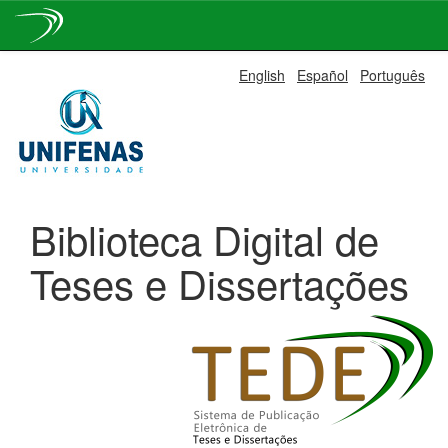
Skip
English
Español
Português
navigation
Biblioteca Digital de
Teses e Dissertações