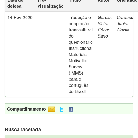
defesa
visualização
14-Fev-2020
Tradução e
Garcia,
Cardoso
adaptação
Victor
Junior,
transcultural
Cézar
Aloisio
do
Sano
questionário
Instructional
Materials
Motivation
Survey
(IMMS)
para o
português
do Brasil
Compartilhamento
Busca facetada