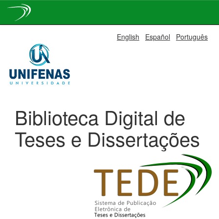
Skip
English
Español
Português
navigation
Biblioteca Digital de
Teses e Dissertações