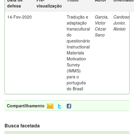
defesa
visualização
14-Fev-2020
Tradução e
Garcia,
Cardoso
adaptação
Victor
Junior,
transcultural
Cézar
Aloisio
do
Sano
questionário
Instructional
Materials
Motivation
Survey
(IMMS)
para o
português
do Brasil
Compartilhamento
Busca facetada