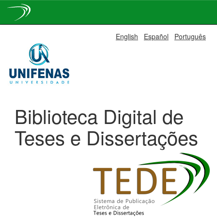
Skip
English
Español
Português
navigation
Biblioteca Digital de
Teses e Dissertações