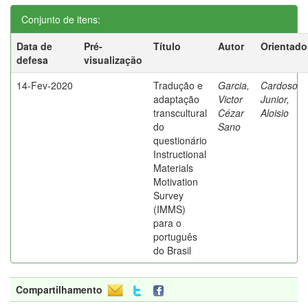
Conjunto de itens:
Data de
Pré-
Título
Autor
Orientado
defesa
visualização
14-Fev-2020
Tradução e
Garcia,
Cardoso
adaptação
Victor
Junior,
transcultural
Cézar
Aloisio
do
Sano
questionário
Instructional
Materials
Motivation
Survey
(IMMS)
para o
português
do Brasil
Compartilhamento