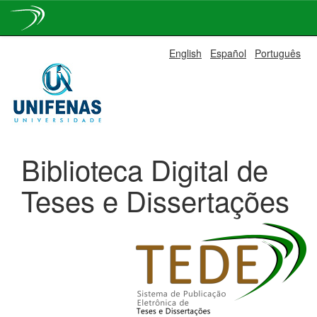
Skip
English
Español
Português
navigation
Biblioteca Digital de
Teses e Dissertações