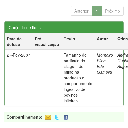
Anterior
1
Próximo
Conjunto de itens:
Data de
Pré-
Título
Autor
Orien
defesa
visualização
27-Fev-2007
Tamanho de
Monteiro
Andra
partícula da
Filha,
Gust
silagem de
Ede
Augus
milho na
Gambini
produção e
comportamento
ingestivo de
bovinos
leiteiros
Compartilhamento