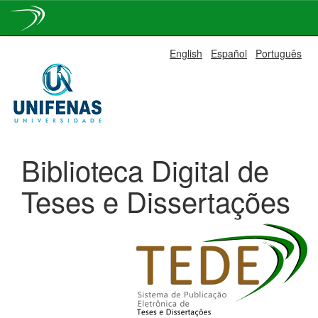
Skip
English
Español
Português
navigation
Biblioteca Digital de
Teses e Dissertações