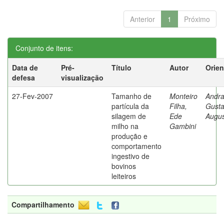
Anterior
1
Próximo
Conjunto de itens:
Data de
Pré-
Título
Autor
Orien
defesa
visualização
27-Fev-2007
Tamanho de
Monteiro
Andra
partícula da
Filha,
Gust
silagem de
Ede
Augus
milho na
Gambini
produção e
comportamento
ingestivo de
bovinos
leiteiros
Compartilhamento