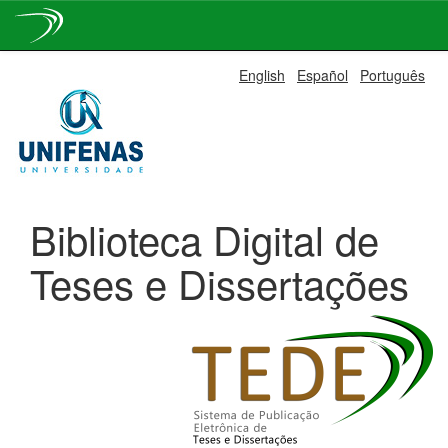
Skip
English
Español
Português
navigation
Biblioteca Digital de
Teses e Dissertações