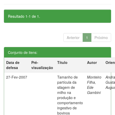
Resultado 1-1 de 1.
Anterior
1
Próximo
Conjunto de itens:
Data de
Pré-
Título
Autor
Orien
defesa
visualização
27-Fev-2007
Tamanho de
Monteiro
Andra
partícula da
Filha,
Gust
silagem de
Ede
Augus
milho na
Gambini
produção e
comportamento
ingestivo de
bovinos