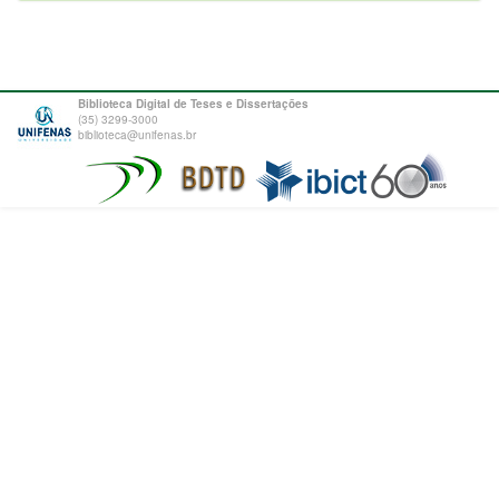
Biblioteca Digital de Teses e Dissertações
(35) 3299-3000
biblioteca@unifenas.br