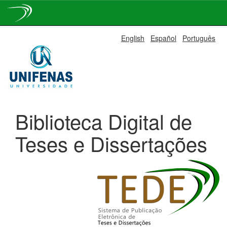
Skip
English
Español
Português
navigation
Biblioteca Digital de
Teses e Dissertações