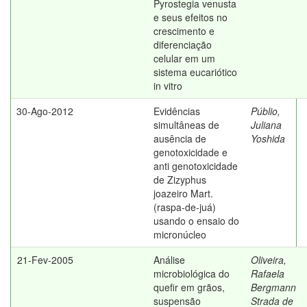
Pyrostegia venusta
e seus efeitos no
crescimento e
diferenciação
celular em um
sistema eucariótico
in vitro
30-Ago-2012
Evidências
Públio,
simultâneas de
Juliana
ausência de
Yoshida
genotoxicidade e
anti genotoxicidade
de Zizyphus
joazeiro Mart.
(raspa-de-juá)
usando o ensaio do
micronúcleo
21-Fev-2005
Análise
Oliveira,
microbiológica do
Rafaela
quefir em grãos,
Bergmann
suspensão
Strada de