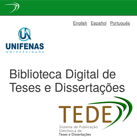
Skip
English
Español
Português
navigation
Biblioteca Digital de
Teses e Dissertações