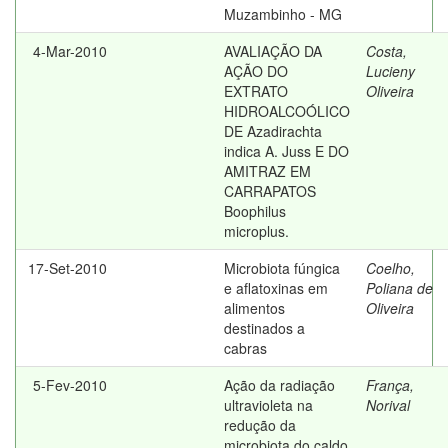
Muzambinho - MG
4-Mar-2010
AVALIAÇÃO DA
Costa,
AÇÃO DO
Lucieny
EXTRATO
Oliveira
HIDROALCOÓLICO
DE Azadirachta
indica A. Juss E DO
AMITRAZ EM
CARRAPATOS
Boophilus
microplus.
17-Set-2010
Microbiota fúngica
Coelho,
e aflatoxinas em
Poliana de
alimentos
Oliveira
destinados a
cabras
5-Fev-2010
Ação da radiação
França,
ultravioleta na
Norival
redução da
microbiota do caldo