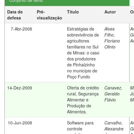
Conjunto de itens:
Data de
Pré-
Título
Autor
O
defesa
visualização
7-Abr-2008
Estratégias de
Alves
A
sobrevivência de
Filho,
G
agricultores
Floriano
A
familiares no Sul
Olinto
de Minas: o caso
dos produtores
de Pinhalzinho
no município de
Poço Fundo
14-Dez-2009
Oferta de crédito
Canavez,
M
rural, Segurança
Geraldo
J
Alimentar e
Flávio
M
Produção de
Alimentos.
10-Jun-2008
Software para
Carvalho,
A
controle
Alexandre
G