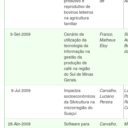
produtivo e
de
A
reprodutivo de
bovinos leiteiros
na agricultura
familiar
9-Set-2009
Cenário de
Franco,
Si
utilização da
Matheus
A
tecnologia da
Eloy
Bo
informação na
d
gestão da
produção de
café na região
do Sul de Minas
Gerais.
9-Jul-2009
Impactos
Carvalho,
L
socioeconômicos
Luciano
P
da Silvicultura na
Pereira
R
microrregião do
C
Suaçuí
28-Abr-2008
Software para
Carvalho,
M