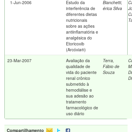
1-Jun-2006
Estudo da
Bianchetti,
C
interferência de
érica Silva
J
diferentes dietas
C
nutricionais
T
sobre as ações
antiinflamatória e
analgésica do
Etoricoxib
(Arcóxia®)
23-Mar-2007
Avaliação da
Terra,
C
qualidade de
Fábio de
M
vida do paciente
Souza
D
renal crônico
D
submetido à
hemodiálise e
sua adesão ao
tratamento
farmacológico de
uso diário
Compartilhamento