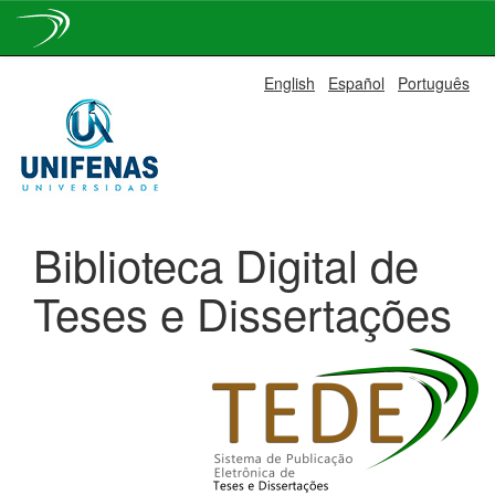
Skip
English
Español
Português
navigation
Biblioteca Digital de
Teses e Dissertações