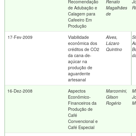
Recomendação
Renato
J
de Adubação e
Magalhães
R
Calagem para
de
Cafeeiro Em
Produção
17-Fev-2009
Viabilidade
Alves,
Si
econômica dos
Lázaro
A
créditos de CO2
Quintino
Bo
da cana-de-
d
açúcar na
produção de
aguardente
artesanal
16-Dez-2008
Aspectos
Marcomini,
M
Econômico-
Gilson
J
Financeiros da
Rogério
M
Produção de
Café
Convencional e
Café Especial