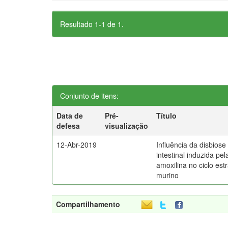
Resultado 1-1 de 1.
Conjunto de itens:
Data de
Pré-
Título
defesa
visualização
12-Abr-2019
Influência da disbiose
intestinal induzida pel
amoxilina no ciclo estr
murino
Compartilhamento