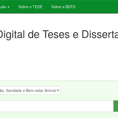
juda
Sobre o TEDE
Sobre a BDTD
Digital de Teses e Disser