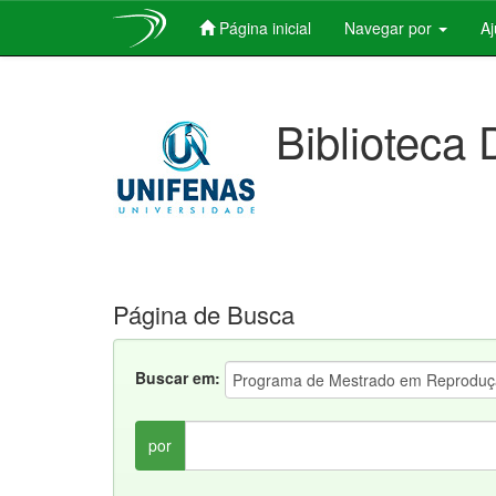
Página inicial
Navegar por
A
Skip
navigation
Biblioteca 
Página de Busca
Buscar em:
por