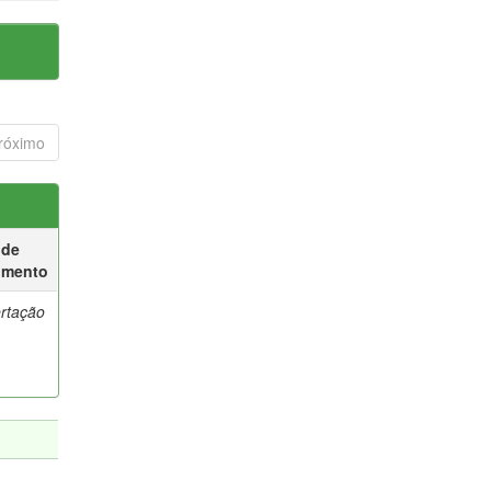
róximo
 de
umento
ertação