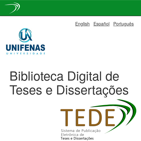
Skip
English
Español
Português
navigation
Biblioteca Digital de
Teses e Dissertações