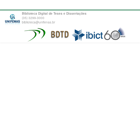
Biblioteca Digital de Teses e Dissertações
(35) 3299-3000
biblioteca@unifenas.br