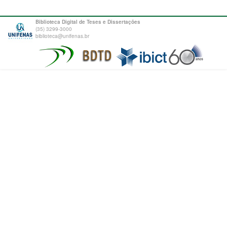
Biblioteca Digital de Teses e Dissertações
(35) 3299-3000
biblioteca@unifenas.br