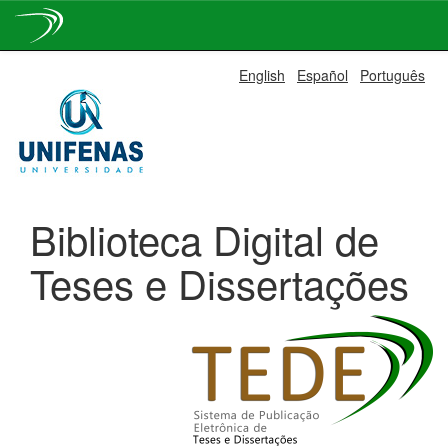
Skip
English
Español
Português
navigation
Biblioteca Digital de
Teses e Dissertações