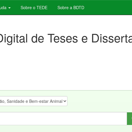
juda
Sobre o TEDE
Sobre a BDTD
Digital de Teses e Disser