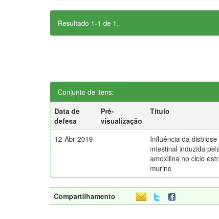
Resultado 1-1 de 1.
Conjunto de itens:
Data de
Pré-
Título
defesa
visualização
12-Abr-2019
Influência da disbiose
intestinal induzida pel
amoxilina no ciclo estr
murino
Compartilhamento