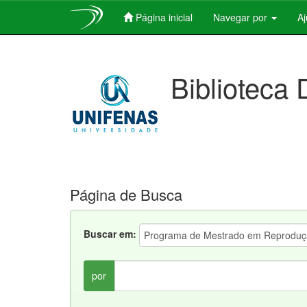
Página inicial
Navegar por
A
Skip
navigation
Biblioteca 
Página de Busca
Buscar em:
por