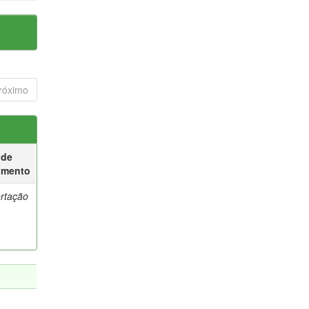
róximo
 de
umento
ertação