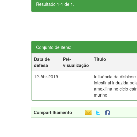
Resultado 1-1 de 1.
Conjunto de itens:
Data de
Pré-
Título
defesa
visualização
12-Abr-2019
Influência da disbiose
intestinal induzida pel
amoxilina no ciclo estr
murino
Compartilhamento