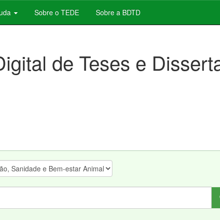
juda
Sobre o TEDE
Sobre a BDTD
Digital de Teses e Disser