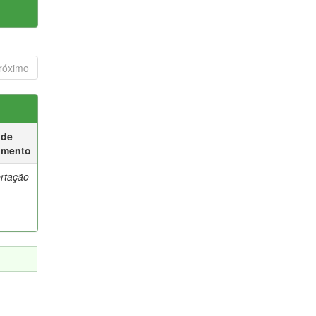
róximo
 de
umento
ertação