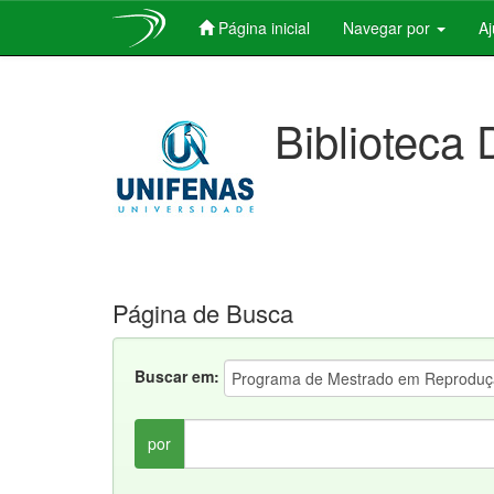
Página inicial
Navegar por
A
Skip
navigation
Biblioteca 
Página de Busca
Buscar em:
por