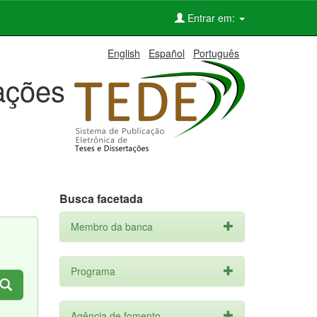
Entrar em:
English
Español
Português
tações
Busca facetada
Membro da banca
Programa
Agência de fomento