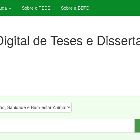
juda
Sobre o TEDE
Sobre a BDTD
Digital de Teses e Disser