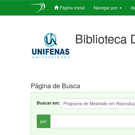
Página inicial
Navegar por
A
Skip
navigation
Biblioteca 
Página de Busca
Buscar em:
por