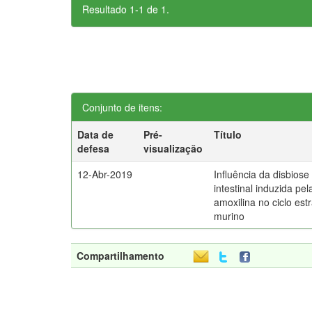
Resultado 1-1 de 1.
Conjunto de itens:
Data de
Pré-
Título
defesa
visualização
12-Abr-2019
Influência da disbiose
intestinal induzida pel
amoxilina no ciclo estr
murino
Compartilhamento