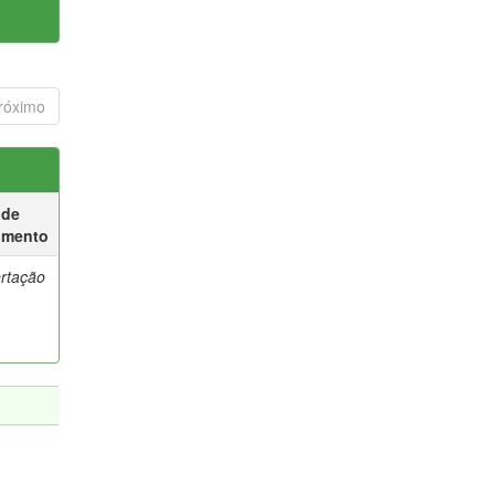
róximo
 de
umento
ertação