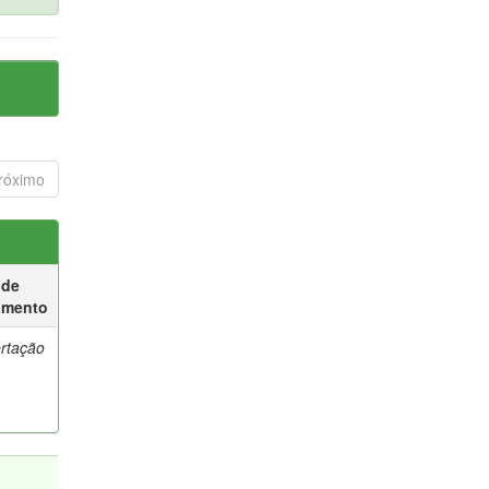
róximo
 de
umento
ertação