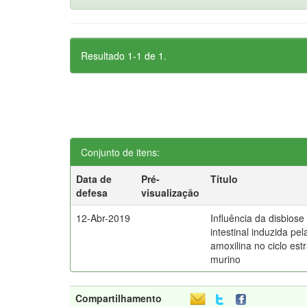
Resultado 1-1 de 1.
Conjunto de itens:
Data de
Pré-
Título
defesa
visualização
12-Abr-2019
Influência da disbiose
intestinal induzida pel
amoxilina no ciclo estr
murino
Compartilhamento