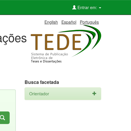
Entrar em:
English
Español
Português
tações
Busca facetada
Orientador