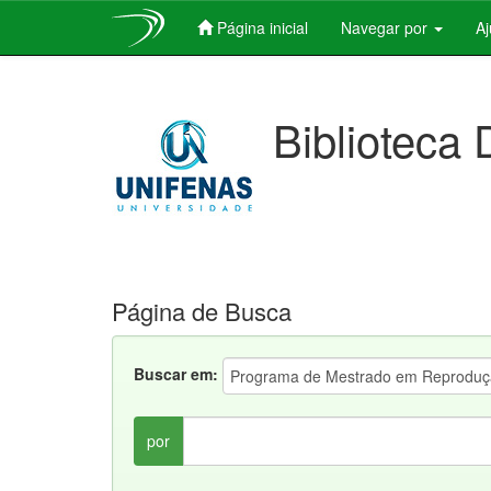
Página inicial
Navegar por
A
Skip
navigation
Biblioteca 
Página de Busca
Buscar em:
por