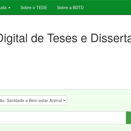
juda
Sobre o TEDE
Sobre a BDTD
Digital de Teses e Disser