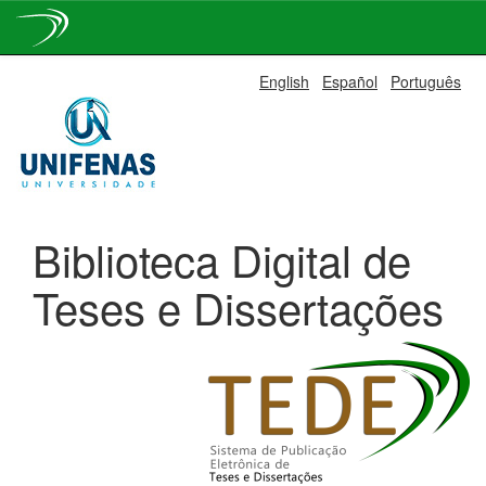
Skip
English
Español
Português
navigation
Biblioteca Digital de
Teses e Dissertações