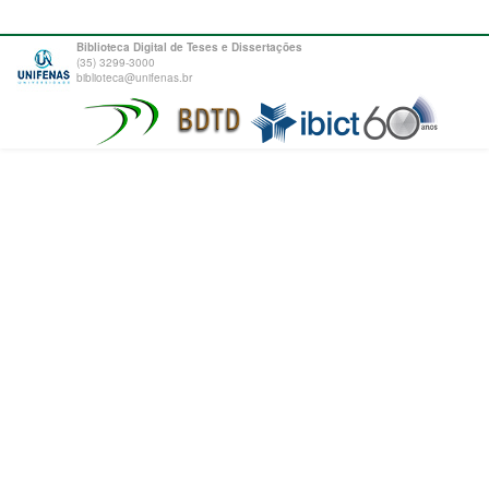
Biblioteca Digital de Teses e Dissertações
(35) 3299-3000
biblioteca@unifenas.br