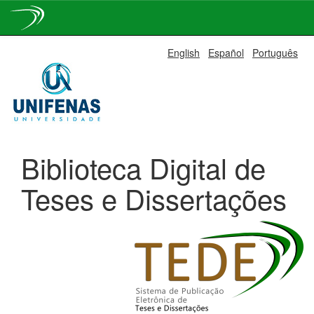
Skip
English
Español
Português
navigation
Biblioteca Digital de
Teses e Dissertações