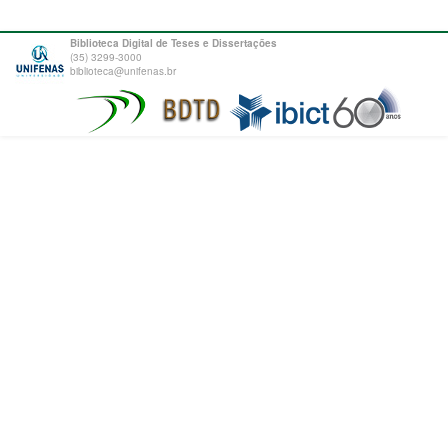
Biblioteca Digital de Teses e Dissertações
(35) 3299-3000
biblioteca@unifenas.br