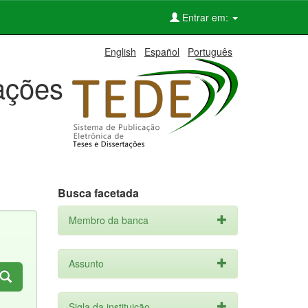
Entrar em:
English
Español
Português
tações
Busca facetada
Membro da banca
Assunto
Sigla da instituição