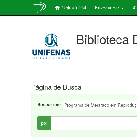
Página inicial
Navegar por
A
Skip
navigation
Biblioteca 
Página de Busca
Buscar em:
por