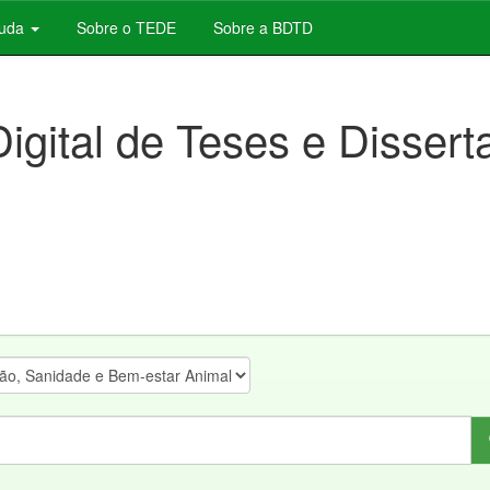
juda
Sobre o TEDE
Sobre a BDTD
Digital de Teses e Disser