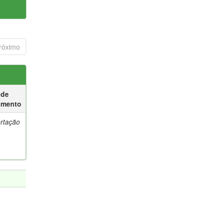
róximo
 de
umento
ertação