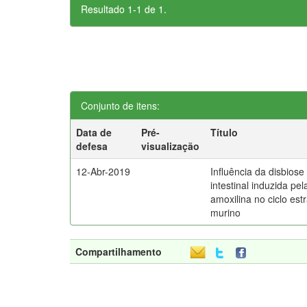
Resultado 1-1 de 1.
Conjunto de itens:
Data de
Pré-
Título
defesa
visualização
12-Abr-2019
Influência da disbiose
intestinal induzida pel
amoxilina no ciclo estr
murino
Compartilhamento