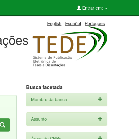
Entrar em:
English
Español
Português
tações
Busca facetada
Membro da banca
Assunto
Áreas do CNPq