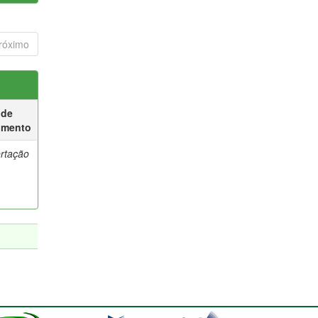
róximo
 de
umento
ertação