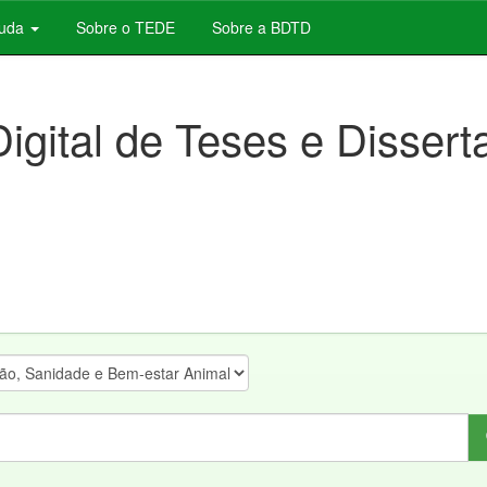
juda
Sobre o TEDE
Sobre a BDTD
Digital de Teses e Disser