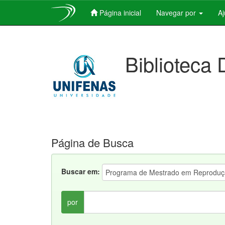
Página inicial
Navegar por
A
Skip
navigation
Biblioteca 
Página de Busca
Buscar em:
por