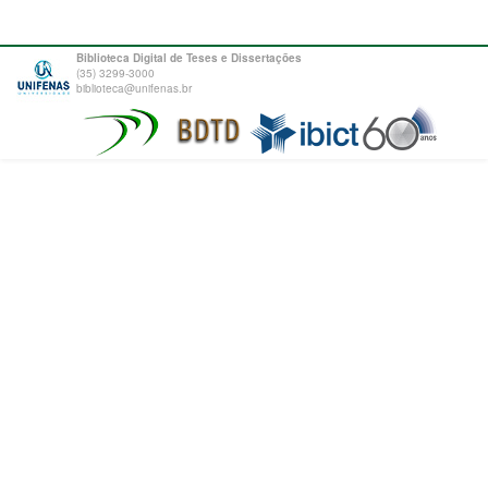
Biblioteca Digital de Teses e Dissertações
(35) 3299-3000
biblioteca@unifenas.br