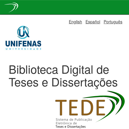
Skip
English
Español
Português
navigation
Biblioteca Digital de
Teses e Dissertações