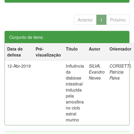
Anterior
1
Próximo
Conjunto de itens:
Data de
Pré-
Título
Autor
Orientador
defesa
visualização
12-Abr-2019
Influência
SILVA,
CORSETTI,
da
Evandro
Patrícia
disbiose
Neves
Paiva
intestinal
induzida
pela
amoxilina
no ciclo
estral
murino