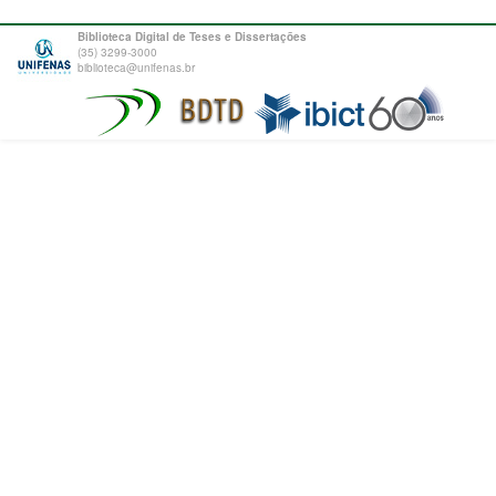
Biblioteca Digital de Teses e Dissertações
(35) 3299-3000
biblioteca@unifenas.br