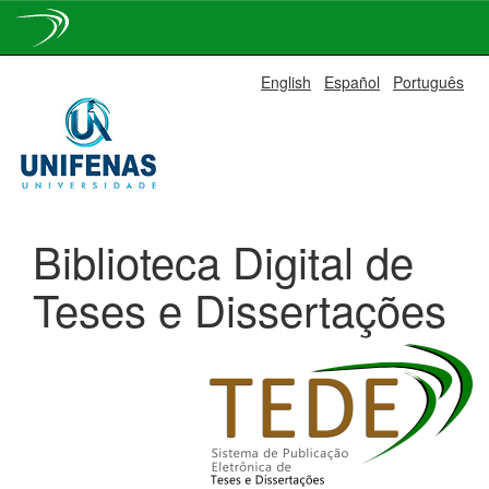
Skip
English
Español
Português
navigation
Biblioteca Digital de
Teses e Dissertações