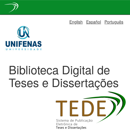
Skip
English
Español
Português
navigation
Biblioteca Digital de
Teses e Dissertações