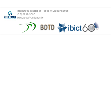
Biblioteca Digital de Teses e Dissertações
(35) 3299-3000
biblioteca@unifenas.br