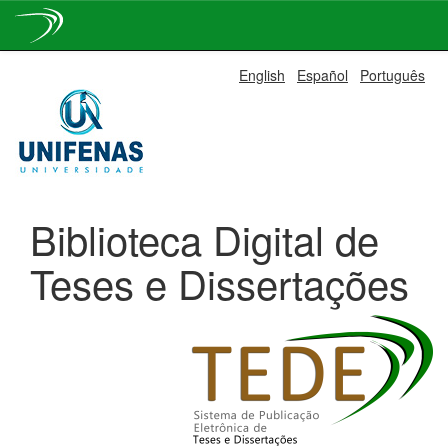
Skip
English
Español
Português
navigation
Biblioteca Digital de
Teses e Dissertações