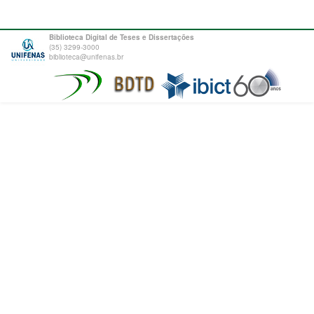
Biblioteca Digital de Teses e Dissertações
(35) 3299-3000
biblioteca@unifenas.br