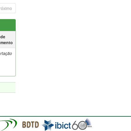
róximo
 de
umento
ertação