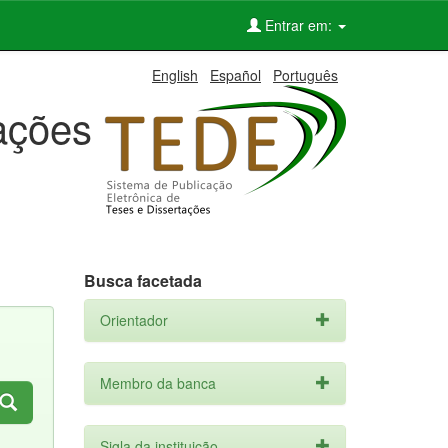
Entrar em:
English
Español
Português
tações
Busca facetada
Orientador
Membro da banca
Sigla da instituição