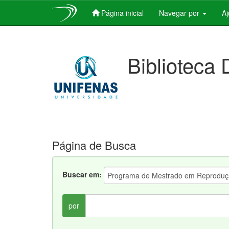
Página inicial
Navegar por
A
Skip
navigation
Biblioteca 
Página de Busca
Buscar em:
por