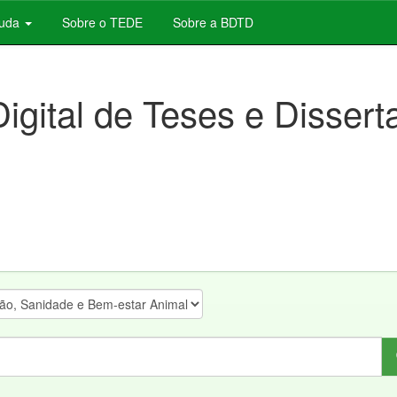
juda
Sobre o TEDE
Sobre a BDTD
Digital de Teses e Disser