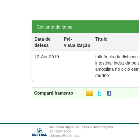
Conjunto de itens:
Data de
Pré-
Título
defesa
visualização
12-Abr-2019
Influência da disbiose
intestinal induzida pel
amoxilina no ciclo estr
murino
Compartilhamento
Biblioteca Digital de Teses e Dissertações
(35) 3299-3000
biblioteca@unifenas.br