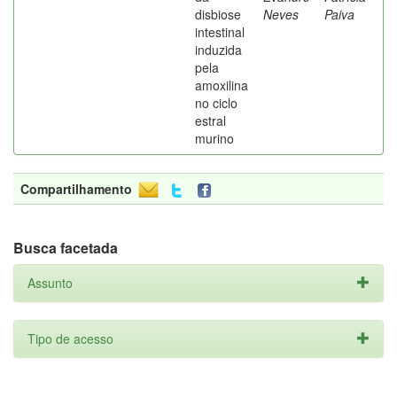
disbiose
Neves
Paiva
intestinal
induzida
pela
amoxilina
no ciclo
estral
murino
Compartilhamento
Busca facetada
Assunto
Tipo de acesso