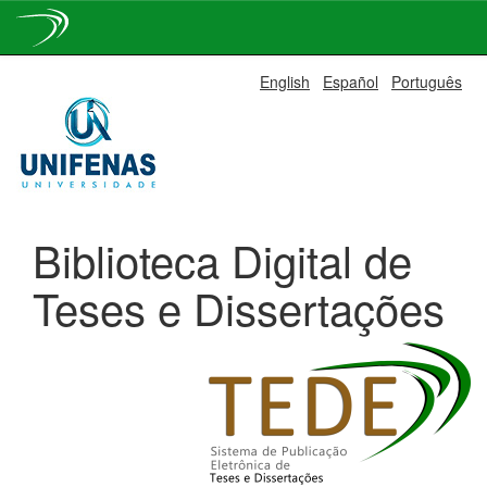
Skip
English
Español
Português
navigation
Biblioteca Digital de
Teses e Dissertações