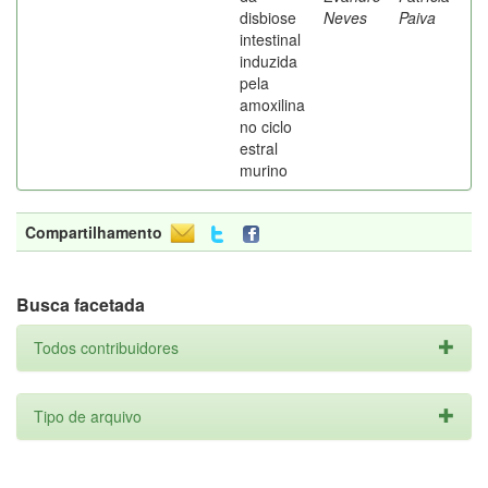
disbiose
Neves
Paiva
intestinal
induzida
pela
amoxilina
no ciclo
estral
murino
Compartilhamento
Busca facetada
Todos contribuidores
Tipo de arquivo