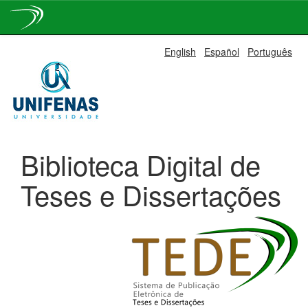
Skip
English
Español
Português
navigation
Biblioteca Digital de
Teses e Dissertações