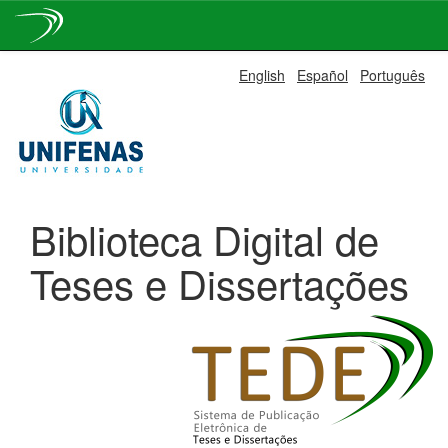
Skip
English
Español
Português
navigation
Biblioteca Digital de
Teses e Dissertações