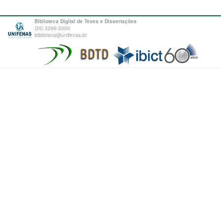
Biblioteca Digital de Teses e Dissertações
(35) 3299-3000
biblioteca@unifenas.br